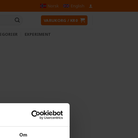
Norsk
English
VARUKORG /
KR
0
EGORIER
EXPERIMENT
Om