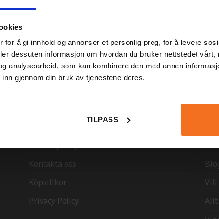
ookies
 for å gi innhold og annonser et personlig preg, for å levere sos
deler dessuten informasjon om hvordan du bruker nettstedet vårt,
og analysearbeid, som kan kombinere den med annen informasjon d
KUNDTJÄNST
ME
 inn gjennom din bruk av tjenestene deres.
Vanliga frågor
FO
TILPASS
Cookies
Om 
Return policy
Vilk
Kontakta oss
Blo
Köpvillkor
Vil
Privacy Policy
All