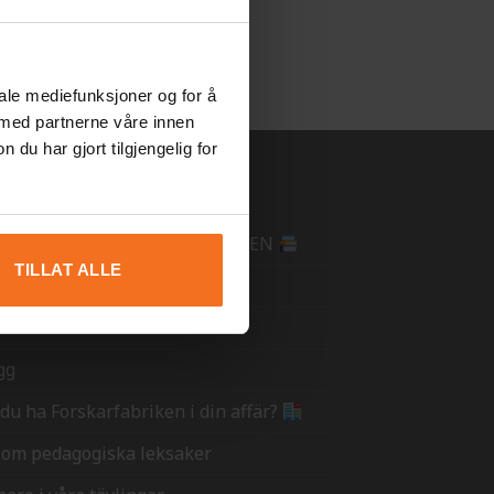
iale mediefunksjoner og for å
 med partnerne våre innen
u har gjort tilgjengelig for
R INFORMATION
RSKARFABRIKENS MATTEHÄFTEN
TILLAT ALLE
oss
a är vi?
gg
l du ha Forskarfabriken i din affär?
t om pedagogiska leksaker