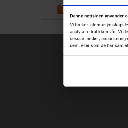
kr
249
VÄLJ ALTERNATIV
Denne nettsiden anvender c
Den
här
Vi bruker informasjonskapsler
produkten
analysere trafikken vår. Vi 
har
sosiale medier, annonsering 
flera
dem, eller som de har samlet
varianter.
De
olika
alternativen
kan
väljas
på
produktsidan