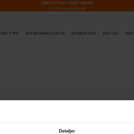
GRATIS FRAKT ÖVER 1000 KR
151.000+ nöjda kunder
SENTTIPS
EXPERIMENTLÅDOR
MIKROSKOP
OUTLET
KAT
Detaljer