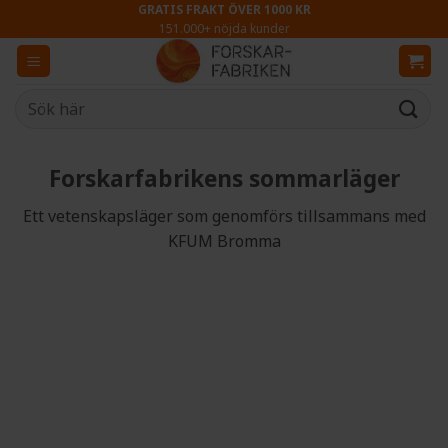
Skip
GRATIS FRAKT ÖVER 1000 KR
151.000+ nöjda kunder
to
content
Sök
efter:
Forskarfabrikens sommarläger
Ett vetenskapsläger som genomförs tillsammans med
KFUM Bromma