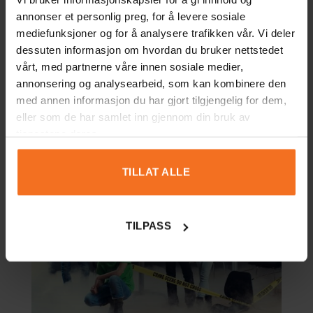
Barnen kommer att utforska elektriska kretsar,
annonser et personlig preg, for å levere sosiale
kemiska reaktioner och förnybar energi som
mediefunksjoner og for å analysere trafikken vår. Vi deler
gas och solceller. Det blir häftiga experiment,
dessuten informasjon om hvordan du bruker nettstedet
samarbete och att lösa koder. De ska även få
vårt, med partnerne våre innen sosiale medier,
bygga sin egen solbil, testa olika metoder för
annonsering og analysearbeid, som kan kombinere den
att rena vatten och bygga elmaskiner av
med annen informasjon du har gjort tilgjengelig for dem,
återvunna förpackningar.
eller som de har samlet inn gjennom din bruk av
tjenestene deres.
TILLAT ALLE
TILPASS