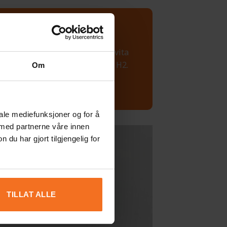
lor syre, svarta kulor kol och vita
modellerna för N2, O2, CO2 och H2.
Om
iale mediefunksjoner og for å
 med partnerne våre innen
u har gjort tilgjengelig for
TILLAT ALLE