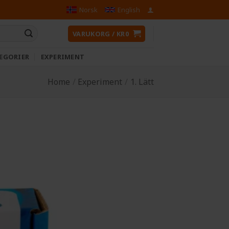
Norsk
English
VARUKORG /
KR
0
EGORIER
EXPERIMENT
Home
/
Experiment
/
1. Lätt