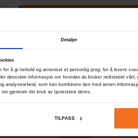
SÅ GÖR DU
I molekylbyggesatsen är blå kulor kväve, röda ku
kulor väte. Titta på bilderna nedan på molekyl
Detaljer
Kan ni bygga dem?
ookies
 for å gi innhold og annonser et personlig preg, for å levere sos
deler dessuten informasjon om hvordan du bruker nettstedet vårt,
og analysearbeid, som kan kombinere den med annen informasjon d
 inn gjennom din bruk av tjenestene deres.
TILPASS