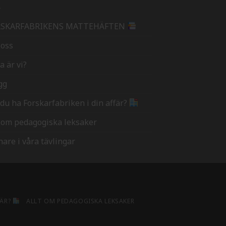
RSKARFABRIKENS MATTEHÄFTEN
oss
a är vi?
gg
l du ha Forskarfabriken i din affär?
t om pedagogiska leksaker
nare i våra tävlingar
FÄR?
ALLT OM PEDAGOGISKA LEKSAKER