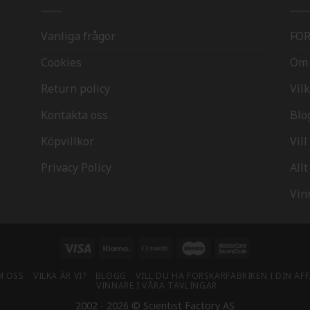
Vanliga frågor
FO
Cookies
Om 
Return policy
Vilk
Kontakta oss
Blo
Köpvillkor
Vil
Privacy Policy
All
Vin
Visa
Klarna
Swish
Maestro
MasterCard
(SE)
2
M OSS
VILKA ÄR VI?
BLOGG
VILL DU HA FORSKARFABRIKEN I DIN AF
VINNARE I VÅRA TÄVLINGAR
2002 - 2026 © Scientist Factory AS