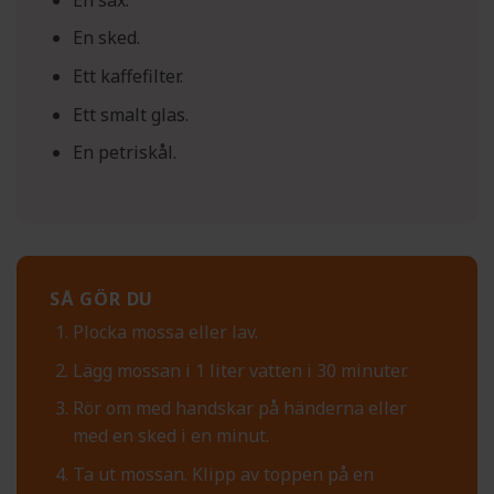
En sked.
Ett kaffefilter.
Ett smalt glas.
En petriskål.
SÅ GÖR DU
Plocka mossa eller lav.
Lägg mossan i 1 liter vatten i 30 minuter.
Rör om med handskar på händerna eller
med en sked i en minut.
Ta ut mossan. Klipp av toppen på en