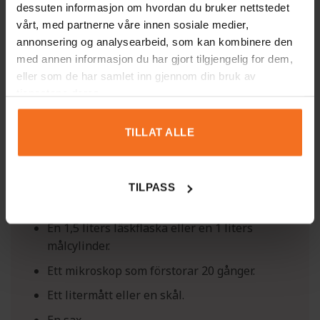
dessuten informasjon om hvordan du bruker nettstedet
vårt, med partnerne våre innen sosiale medier,
annonsering og analysearbeid, som kan kombinere den
med annen informasjon du har gjort tilgjengelig for dem,
eller som de har samlet inn gjennom din bruk av
tjenestene deres.
TILLAT ALLE
UTRUSTNING
Mossa eller lav. “Husmossa” passar extra
TILPASS
bra. Den liknar gröna fjädrar.
En 1,5 liters läskflaska eller en 1 liters
målcylinder.
Ett mikroskop som förstorar 20 gånger.
Ett litermått eller en skål.
En sax.