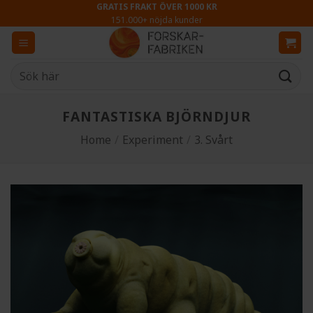
Skip
GRATIS FRAKT ÖVER 1000 KR
151.000+ nöjda kunder
to
content
Sök
efter:
FANTASTISKA BJÖRNDJUR
Home
/
Experiment
/
3. Svårt