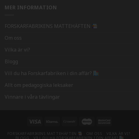
MER INFORMATION
FORSKARFABRIKENS MATTEHÄFTEN
Om oss
Vilka är vi?
Blogg
Vill du ha Forskarfabriken i din affär?
Allt om pedagogiska leksaker
Vinnare i våra tävlingar
Visa
Klarna
Swish
Maestro
MasterCard
(SE)
2
FORSKARFABRIKENS MATTEHÄFTEN
OM OSS
VILKA ÄR VI?
BLOGG
VILL DU HA FORSKARFABRIKEN I DIN AFFÄR?