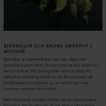
BJÖRNDJUR OCH ANDRA SMÅKRYP I
MOSSAN
Björndjur är pyttesmå djur men har några helt
speciella superkrafter. De kan torka ut helt, placeras i
en frys som är 200 minusgrader eller utsättas för
radioaktiv strålning. Ändå kan de återupplivas när
förhållandena förbättras. Ja, de kan till och med
överleva i rymden utan skydd.
Med mikroskop och petriskålar kan du själv studera
björndjur. Allt du behöver är lite mossa. Du kommer