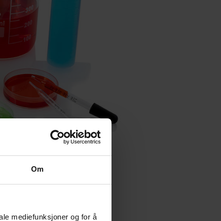
Om
iale mediefunksjoner og for å