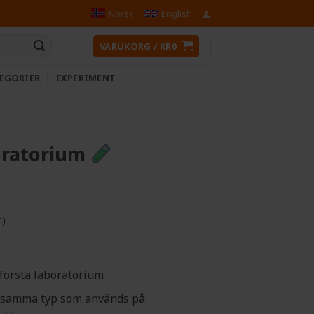
Norsk
English
VARUKORG /
KR
0
EGORIER
EXPERIMENT
boratorium
r)
t första laboratorium
v samma typ som används på