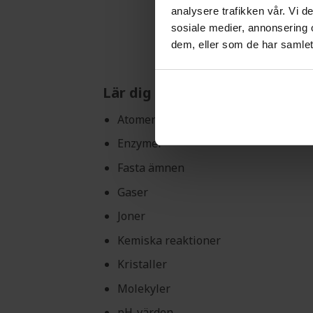
analysere trafikken vår. Vi 
sosiale medier, annonsering 
dem, eller som de har samlet
Lär dig mer om:
Atomer
Enzymer
Fasta ämnen
Gaser
Joner
Kemiska reaktioner
Kristaller
Molekyler
pH-värden