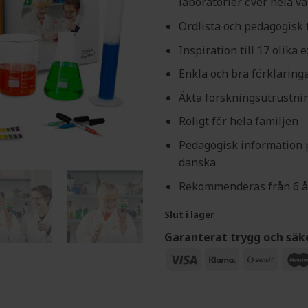
laboratorier över hela v
Ordlista och pedagogisk f
Inspiration till 17 olika
Enkla och bra förklaring
Äkta forskningsutrustni
Roligt för hela familjen
Pedagogisk information p
danska
Rekommenderas från 6 å
Slut i lager
Garanterat trygg och säk
Visa
Klarna
Swish
(SE)