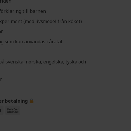
ärlden
örklaring till barnen
 experiment (med livsmedel från köket)
ar
ng som kan användas i åratal
å svenska, norska, engelska, tyska och
r
er betalning
Maestro
MasterCard
2