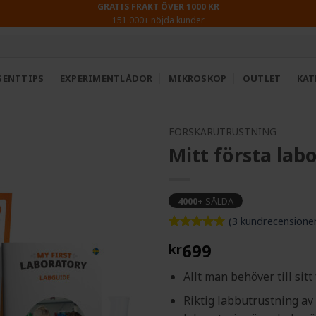
GRATIS FRAKT ÖVER 1000 KR
151.000+ nöjda kunder
SENTTIPS
EXPERIMENTLÅDOR
MIKROSKOP
OUTLET
KAT
FORSKARUTRUSTNING
Mitt första la
4000+
SÅLDA
(
3
kundrecensione
Betygsatt
3
5
699
kr
av 5
baserat på
kundrecensioner
Allt man behöver till sit
Riktig labbutrustning a