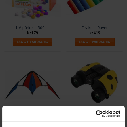
UV-pärlor – 500 st
Drake – Raver
kr
179
kr
419
LÄGG I VARUKORG
LÄGG I VARUKORG
Stuntdrake – Delta Loop
Barnkikare
kr
479
kr
499