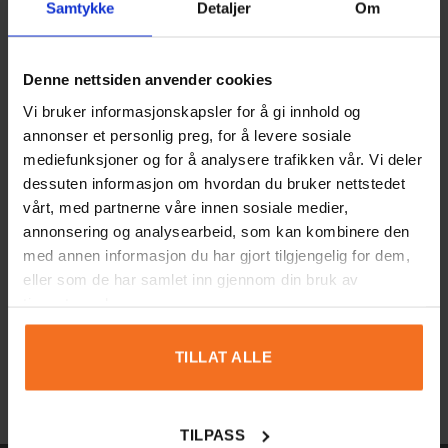
Samtykke
Detaljer
Om
LÄGG I VARUKORG
VISA PRODUKTER
Denne nettsiden anvender cookies
Vi bruker informasjonskapsler for å gi innhold og
-23%
annonser et personlig preg, for å levere sosiale
mediefunksjoner og for å analysere trafikken vår. Vi deler
dessuten informasjon om hvordan du bruker nettstedet
vårt, med partnerne våre innen sosiale medier,
annonsering og analysearbeid, som kan kombinere den
med annen informasjon du har gjort tilgjengelig for dem,
eller som de har samlet inn gjennom din bruk av
Forskarfabrikens
Såpbubbelmix 250ml
tjenestene deres.
förstoringsglas
Det
Det
kr
129
kr
99
kr
99
ursprungliga
nuvarande
priset
priset
TILLAT ALLE
LÄGG I VARUKORG
LÄGG I VARUKORG
var:
är:
kr129.
kr99.
TILPASS