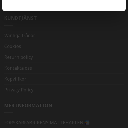
KUNDTJÄNST
Vanliga frågor
Cookies
Return policy
Kontakta oss
Köpvillkor
Privacy Policy
MER INFORMATION
FORSKARFABRIKENS MATTEHÄFTEN