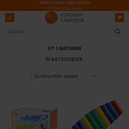
Skip
GRATIS FRAKT ÖVER 1000 KR
151.000+ nöjda kunder
to
content
Sök
efter:
UT I NATUREN
KATEGORIER