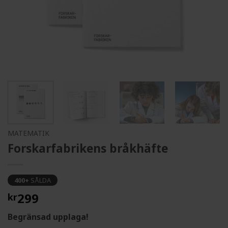
MATEMATIK
Forskarfabrikens bråkhäfte
400+
SÅLDA
299
kr
Begränsad upplaga!