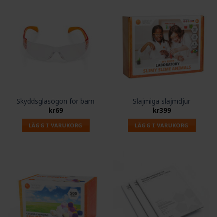
Skyddsglasögon för barn
Slajmiga slajmdjur
kr
69
kr
399
LÄGG I VARUKORG
LÄGG I VARUKORG