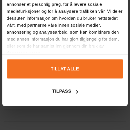
Sortera bråk efter storlek
annonser et personlig preg, for å levere sosiale
mediefunksjoner og for å analysere trafikken vår. Vi deler
Addition och subtraktion av bråk med liknande
dessuten informasjon om hvordan du bruker nettstedet
nämnare
vårt, med partnerne våre innen sosiale medier,
Addition och subtraktion av bråk med olika nämnare
annonsering og analysearbeid, som kan kombinere den
med annen informasjon du har gjort tilgjengelig for dem,
Innehåller även en ordlista med förklaringar på
eller som de har samlet inn gjennom din bruk av
baksidan och möjlighet att ladda ner en PDF med
tjenestene deres.
lösningsförslag.
TILLAT ALLE
MER INFORMATION
TILPASS
VIKT
0.1 kg