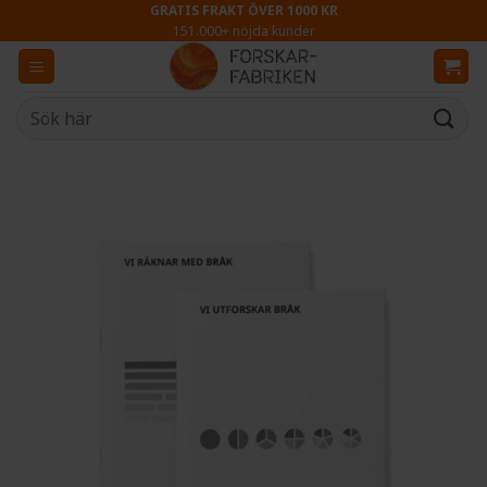
Skip
GRATIS FRAKT ÖVER 1000 KR
151.000+ nöjda kunder
to
content
Sök
efter: