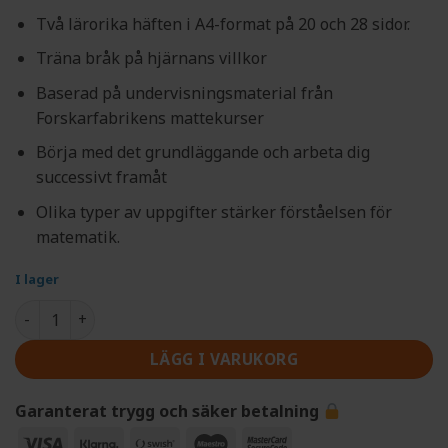
Två lärorika häften i A4-format på 20 och 28 sidor.
Träna bråk på hjärnans villkor
Baserad på undervisningsmaterial från
Forskarfabrikens mattekurser
Börja med det grundläggande och arbeta dig
successivt framåt
Olika typer av uppgifter stärker förståelsen för
matematik.
I lager
Forskarfabrikens bråkhäfte mängd
LÄGG I VARUKORG
Garanterat trygg och säker betalning
Visa
Klarna
Swish
Maestro
MasterCard