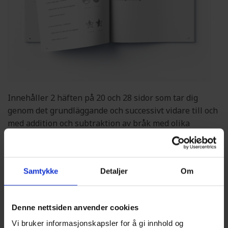
Innehåller 2 häften på 20 och 28 sidor som tar dig
genom det grundläggande och successivt vidare till och
med addition och subtraktion av bråk med olika
nämnare.
Ämnen i häftena:
Samtykke
Detaljer
Om
Bråk i vardagen
Ekvivalenta bråk
Denne nettsiden anvender cookies
Äkta, oäkta och blandade bråk
Vi bruker informasjonskapsler for å gi innhold og