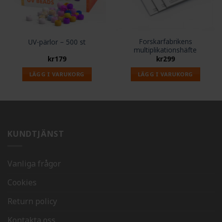
Forskarfabrikens
UV-pärlor – 500 st
multiplikationshäfte
kr
179
kr
299
LÄGG I VARUKORG
LÄGG I VARUKORG
KUNDTJÄNST
Vanliga frågor
Cookies
Return policy
Kontakta oss