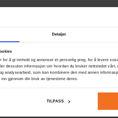
Detaljer
ookies
 for å gi innhold og annonser et personlig preg, for å levere sos
deler dessuten informasjon om hvordan du bruker nettstedet vårt,
og analysearbeid, som kan kombinere den med annen informasjon d
Modellbyggsats i trä - V8-motor
 inn gjennom din bruk av tjenestene deres.
TILPASS
yg
*
0/5