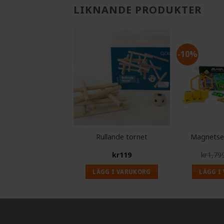
LIKNANDE PRODUKTER
-10%
Rullande tornet
Magnetset
kr
119
kr
1,79
LÄGG I VARUKORG
LÄGG I