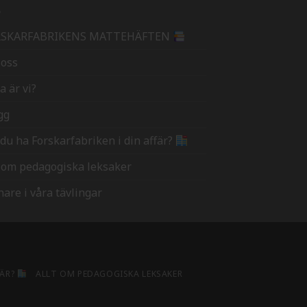
RSKARFABRIKENS MATTEHÄFTEN
oss
a är vi?
gg
l du ha Forskarfabriken i din affär?
t om pedagogiska leksaker
nare i våra tävlingar
FÄR?
ALLT OM PEDAGOGISKA LEKSAKER