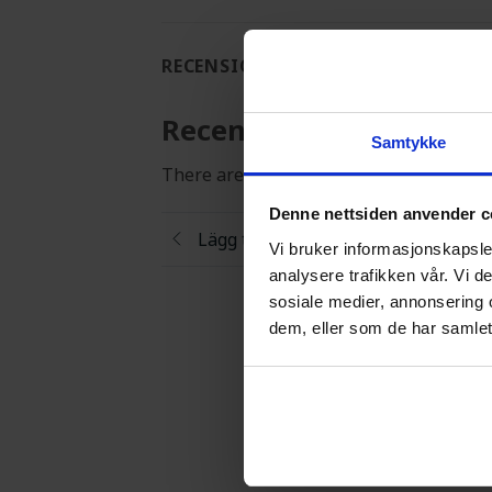
RECENSIONER (0)
Recensioner
Samtykke
There are no reviews yet
Denne nettsiden anvender c
Lägg till en recension
Vi bruker informasjonskapsler
analysere trafikken vår. Vi 
sosiale medier, annonsering 
dem, eller som de har samlet
Bet