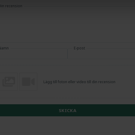
Din recension
Namn
E-post
Lägg till foton eller video till din recension
SKICKA