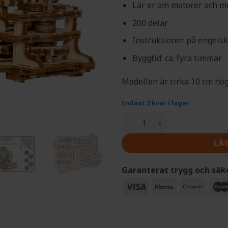
Lär er om motorer och m
200 delar
Instruktioner på engels
Byggtid: ca. fyra timmar
Modellen är cirka 10 cm hög
Endast 3 kvar i lager
Modellbyggsats i trä - V8-
LÄ
Garanterat trygg och säk
Visa
Klarna
Swish
(SE)