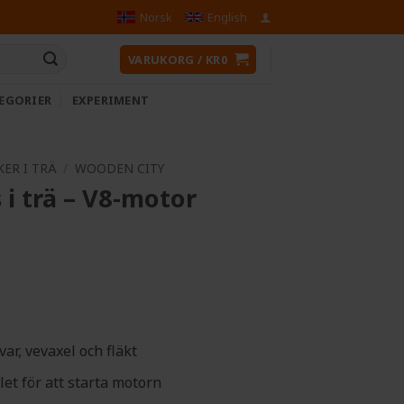
Norsk
English
VARUKORG /
KR
0
EGORIER
EXPERIMENT
ER I TRÄ
/
WOODEN CITY
i trä – V8-motor
var, vevaxel och fläkt
let för att starta motorn