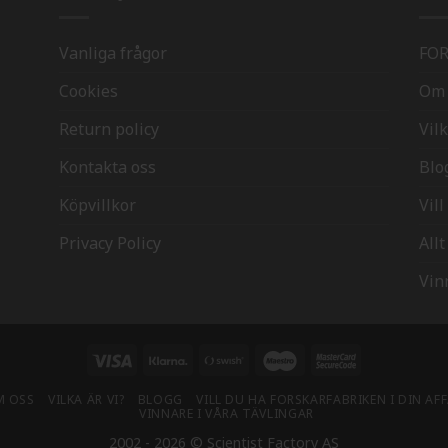
Vanliga frågor
FO
Cookies
Om 
Return policy
Vilk
Kontakta oss
Blo
Köpvillkor
Vil
Privacy Policy
All
Vin
Visa
Klarna
Swish
Maestro
MasterCard
(SE)
2
M OSS
VILKA ÄR VI?
BLOGG
VILL DU HA FORSKARFABRIKEN I DIN AF
VINNARE I VÅRA TÄVLINGAR
2002 - 2026 © Scientist Factory AS