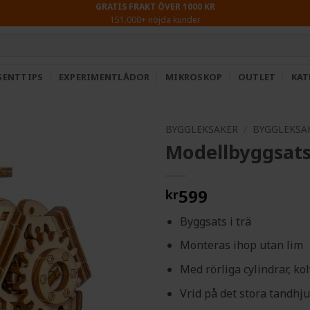
GRATIS FRAKT ÖVER 1000 KR
151.000+ nöjda kunder
SENTTIPS
EXPERIMENTLÅDOR
MIKROSKOP
OUTLET
KAT
BYGGLEKSAKER
/
BYGGLEKSAK
Modellbyggsats 
599
kr
Byggsats i trä
Monteras ihop utan lim
Med rörliga cylindrar, kol
Vrid på det stora tandhju