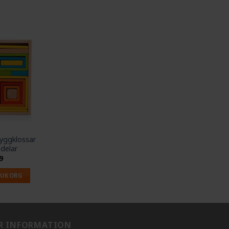
yggklossar
 delar
9
RUKORG
R INFORMATION