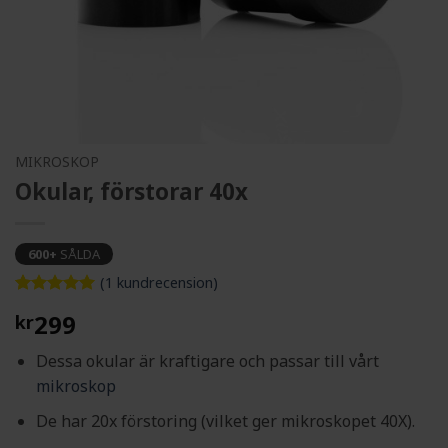
MIKROSKOP
Okular, förstorar 40x
600+
SÅLDA
(
1
kundrecension)
Betygsatt
1
5
299
kr
av 5
baserat på
kundrecension
Dessa okular är kraftigare och passar till vårt
mikroskop
De har 20x förstoring (vilket ger mikroskopet 40X).