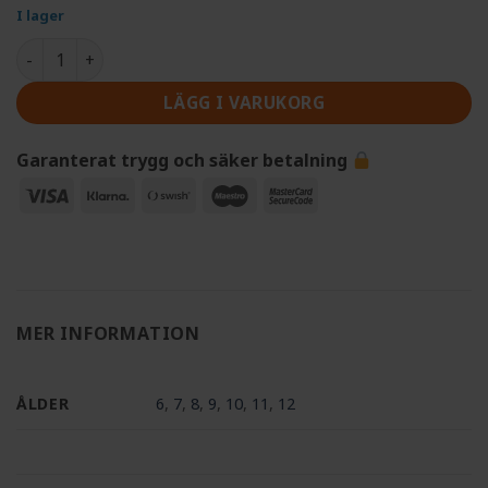
I lager
Okular, förstorar 40x mängd
LÄGG I VARUKORG
Garanterat trygg och säker betalning
Visa
Klarna
Swish
Maestro
MasterCard
(SE)
2
MER INFORMATION
ÅLDER
6
,
7
,
8
,
9
,
10
,
11
,
12