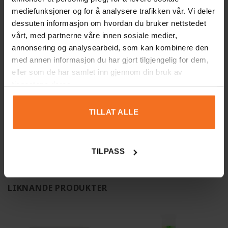
mediefunksjoner og for å analysere trafikken vår. Vi deler
dessuten informasjon om hvordan du bruker nettstedet
vårt, med partnerne våre innen sosiale medier,
annonsering og analysearbeid, som kan kombinere den
med annen informasjon du har gjort tilgjengelig for dem,
1-1 of 1 review
eller som de har samlet inn gjennom din bruk av
tjenestene deres.
Anonym
13/11/2025
Verifierad ägare
TILLAT ALLE
TILPASS
LIKNANDE PRODUKTER