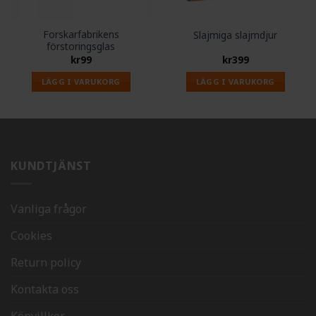
Forskarfabrikens
Slajmiga slajmdjur
förstoringsglas
kr
99
kr
399
LÄGG I VARUKORG
LÄGG I VARUKORG
KUNDTJÄNST
Vanliga frågor
Cookies
Return policy
Kontakta oss
Köpvillkor