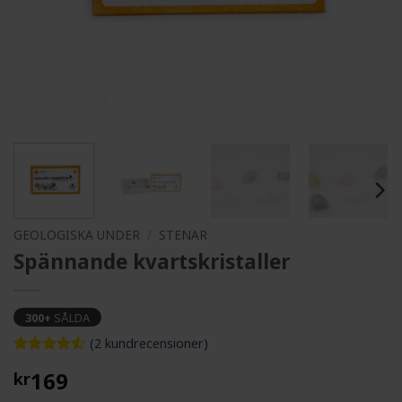
GEOLOGISKA UNDER
/
STENAR
Spännande kvartskristaller
300+
SÅLDA
(
2
kundrecensioner)
Betygsatt
2
169
kr
4.5
av 5
baserat på