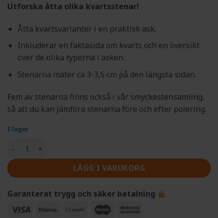
kundrecensioner
Utforska åtta olika kvartsstenar!
Åtta kvartsvarianter i en praktisk ask.
Inkluderar en faktasida om kvarts och en översikt
över de olika typerna i asken.
Stenarna mäter ca 3-3,5 cm på den längsta sidan.
Fem av stenarna finns också i vår
smyckestensamling
,
så att du kan jämföra stenarna före och efter polering.
I lager
Spännande kvartskristaller mängd
LÄGG I VARUKORG
Garanterat trygg och säker betalning
Visa
Klarna
Swish
Maestro
MasterCard