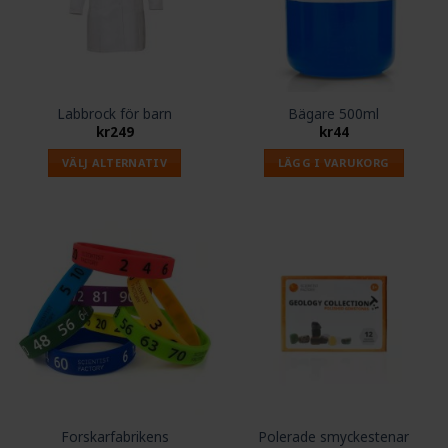
Labbrock för barn
Bägare 500ml
kr
249
kr
44
VÄLJ ALTERNATIV
LÄGG I VARUKORG
Den
här
produkten
har
flera
varianter.
De
olika
alternativen
kan
väljas
på
Forskarfabrikens
Polerade smyckestenar
produktsidan