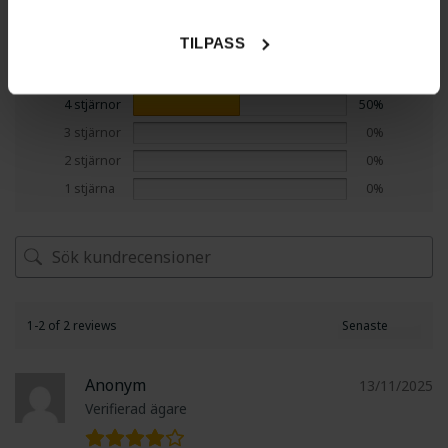
Skriv en recension
TILPASS
5 stjärnor
50%
4 stjärnor
50%
3 stjärnor
0%
2 stjärnor
0%
1 stjärna
0%
1-2 of 2 reviews
Anonym
13/11/2025
Verifierad ägare