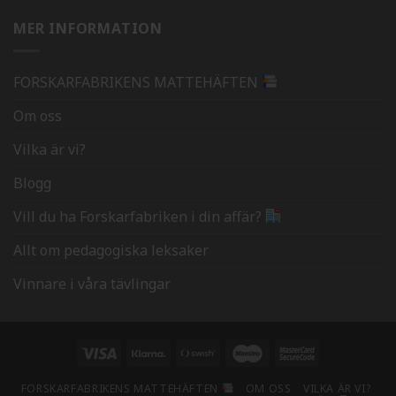
MER INFORMATION
FORSKARFABRIKENS MATTEHÄFTEN
Om oss
Vilka är vi?
Blogg
Vill du ha Forskarfabriken i din affär?
Allt om pedagogiska leksaker
Vinnare i våra tävlingar
Visa
Klarna
Swish
Maestro
MasterCard
(SE)
2
FORSKARFABRIKENS MATTEHÄFTEN
OM OSS
VILKA ÄR VI?