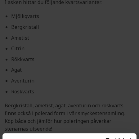
I asken hittar du följande kvartsvarianter:
Mjölkqvarts
Bergkristall
Ametist
Citrin
Rökkvarts
Agat
Aventurin
Roskvarts
Bergkristall, ametist, agat, aventurin och roskvarts
finns också i polerad form i vår smyckestensamling.
Köp båda och jämför hur poleringen påverkar
stenarnas utseende!