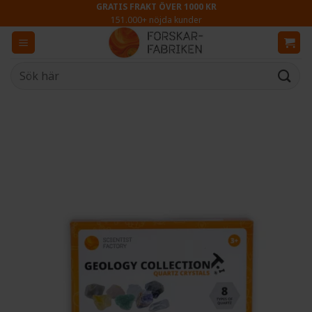
Skip
GRATIS FRAKT ÖVER 1000 KR
151.000+ nöjda kunder
to
content
Sök
efter: