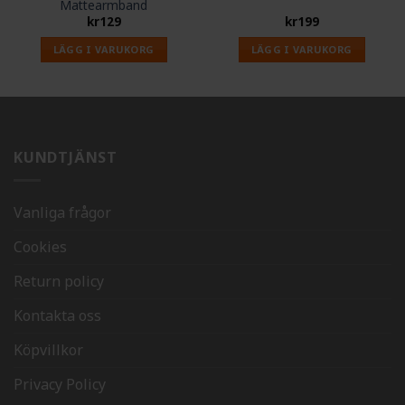
Mattearmband
kr
129
kr
199
LÄGG I VARUKORG
LÄGG I VARUKORG
KUNDTJÄNST
Vanliga frågor
Cookies
Return policy
Kontakta oss
Köpvillkor
Privacy Policy