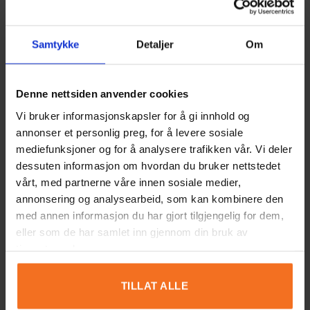
MER INFORMATION
Samtykke
Detaljer
Om
ÅLDER
3
,
4
,
5
,
6
,
7
,
8
,
9
,
10
,
11
,
12
Denne nettsiden anvender cookies
Vi bruker informasjonskapsler for å gi innhold og
annonser et personlig preg, for å levere sosiale
mediefunksjoner og for å analysere trafikken vår. Vi deler
RECENSIONER (2)
dessuten informasjon om hvordan du bruker nettstedet
vårt, med partnerne våre innen sosiale medier,
2 recensioner av
Spännande kvartskristaller
annonsering og analysearbeid, som kan kombinere den
med annen informasjon du har gjort tilgjengelig for dem,
4,5
eller som de har samlet inn gjennom din bruk av
tjenestene deres.
Baserat på 2 recensioner
TILLAT ALLE