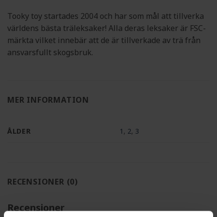
Tooky toy startades 2004 och har som mål att tillverka
världens bästa träleksaker! Alla deras leksaker är FSC-
märkta vilket innebär att de är tillverkade av trä från
ansvarsfullt skogsbruk.
MER INFORMATION
ÅLDER
1
,
2
,
3
RECENSIONER (0)
Recensioner