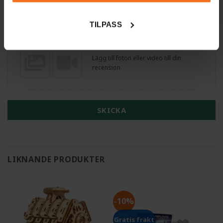
Namn
E-post
TILPASS
Lägg till foton eller video till din
recension
SKICKA
LIKNANDE PRODUKTER
-10%
Gratis frakt