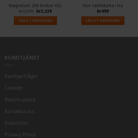
Magnetset 268 brickor XXL
Stor världskarta i trä
Det
Det
kr
3,599
kr
3,239
kr
499
ursprungliga
nuvarande
priset
priset
LÄGG I VARUKORG
LÄGG I VARUKORG
var:
är:
kr3,599.
kr3,239.
KUNDTJÄNST
Vanliga frågor
Cookies
Return policy
Kontakta oss
Köpvillkor
Privacy Policy