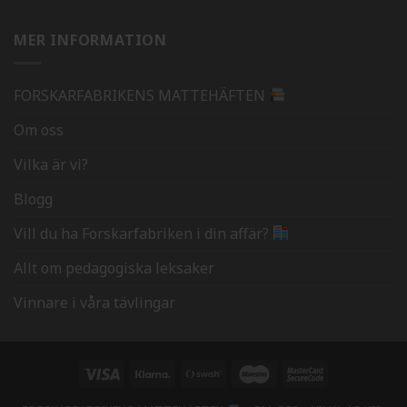
MER INFORMATION
FORSKARFABRIKENS MATTEHÄFTEN
Om oss
Vilka är vi?
Blogg
Vill du ha Forskarfabriken i din affär?
Allt om pedagogiska leksaker
Vinnare i våra tävlingar
Visa
Klarna
Swish
Maestro
MasterCard
(SE)
2