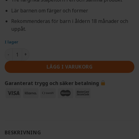
Lär barnen om färger och former
Rekommenderas för barn i åldern 18 månader och
uppåt.
I lager
Stapeltorn i trä mängd
LÄGG I VARUKORG
Garanterat trygg och säker betalning
Visa
Klarna
Swish
Maestro
MasterCard
(SE)
2
BESKRIVNING