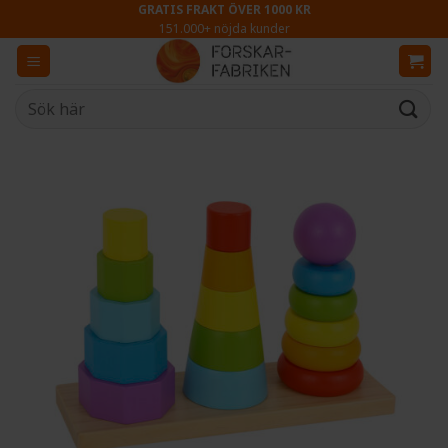
Skip
GRATIS FRAKT ÖVER 1000 KR
151.000+ nöjda kunder
to
content
Sök
efter: