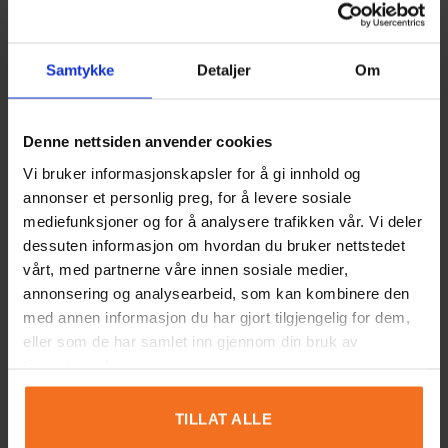
There are no reviews yet
Lägg till en recension
Samtykke
Detaljer
Om
Denne nettsiden anvender cookies
Stapeltorn i trä
Vi bruker informasjonskapsler for å gi innhold og
annonser et personlig preg, for å levere sosiale
mediefunksjoner og for å analysere trafikken vår. Vi deler
Betyg
*
dessuten informasjon om hvordan du bruker nettstedet
vårt, med partnerne våre innen sosiale medier,
0/5
annonsering og analysearbeid, som kan kombinere den
med annen informasjon du har gjort tilgjengelig for dem,
Din recension
eller som de har samlet inn gjennom din bruk av
tjenestene deres.
TILLAT ALLE