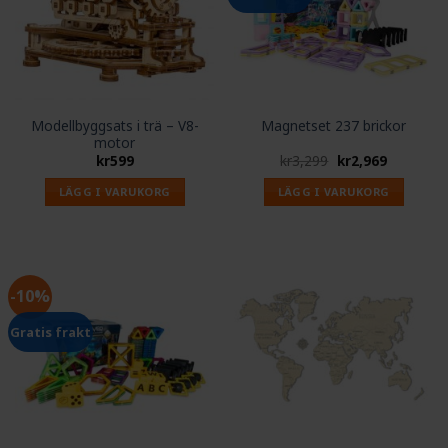
Modellbyggsats i trä – V8-
Magnetset 237 brickor
motor
Det
Det
kr
599
kr
3,299
kr
2,969
ursprungliga
nuvarand
priset
priset
LÄGG I VARUKORG
LÄGG I VARUKORG
var:
är:
kr3,299.
kr2,969.
-10%
Gratis frakt