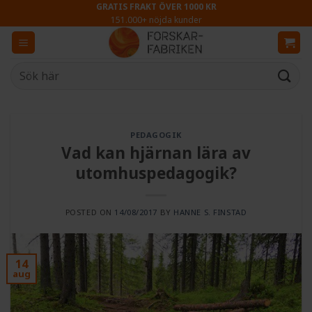
Skip
GRATIS FRAKT ÖVER 1000 KR
151.000+ nöjda kunder
to
content
Sök
efter:
PEDAGOGIK
Vad kan hjärnan lära av
utomhuspedagogik?
POSTED ON
14/08/2017
BY
HANNE S. FINSTAD
14
aug