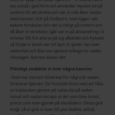
oss också i god form och använder mycket tid på
vintern till att skotta snö när vi inte åker skidor
med barnen. Och på Småtjern, som ligger rätt
bakom förskolan blir det is tidigt på vintern och
då åker vi skridskor. Igår var vi på älvvandring i 6
timmar. Då fick alla ta på sig våtdräkt och flytväst
så följde vi älven ner till byn. Vi glider ner över
vattenfall och ålar oss igenom trånga rör under
riksvägen. Barnen älskar det.
Plötsligt snubblar vi över några kanoter
-Dom har barnen tillverkat för några år sedan ,
förklarar Kjørven. De försökte först med att håla
ur trästocken genom att sätta eld på veden
innuti och sedan skrapa ut det som blev bränt,
precis som man gjorde på stenåldern. Detta gick
trögt, så vi gick vi över till yxa istället, alltså