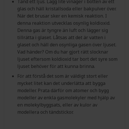
Tänd ett ljus. Lägg lite vinäger i botten av ett
glas och häll kristallsoda eller bakpulver över.
När det brusar sker en kemisk reaktion. I
denna reaktion utvecklas osynlig koldioxid.
Denna gas är tyngre än luft och lägger sig
tillrätta i glaset. Låtsas att det är vatten i
glaset och häll den osynliga gasen över ljuset.
Vad händer? Om du har gjort rätt slocknar
ljuset eftersom koldioxid tar bort det syre som
ljuset behöver för att kunna brinna.
För att förstå det som är väldigt stort eller
mycket litet kan det underlätta att bygga
modeller. Prata därför om atomer och bygg
modeller av enkla gasmolekyler med hjälp av
en molekylbyggsats, eller av kulor av
modellera och tändstickor.