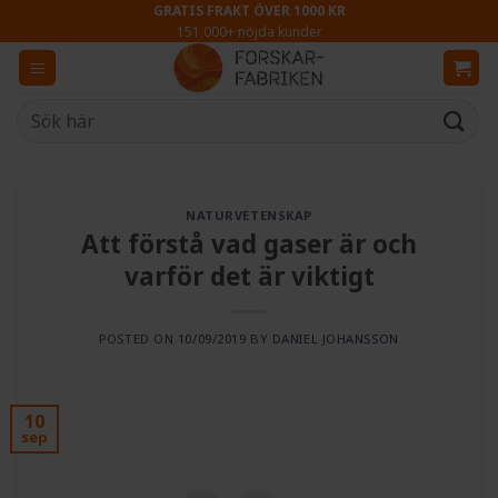
Skip
GRATIS FRAKT ÖVER 1000 KR
151.000+ nöjda kunder
to
content
Sök
efter:
NATURVETENSKAP
Att förstå vad gaser är och
varför det är viktigt
POSTED ON
10/09/2019
BY
DANIEL JOHANSSON
10
sep