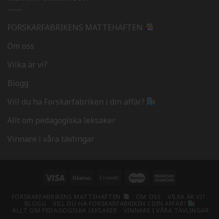
FORSKARFABRIKENS MATTEHÄFTEN
Om oss
Vilka är vi?
Blogg
Vill du ha Forskarfabriken i din affär?
Allt om pedagogiska leksaker
Vinnare i våra tävlingar
Visa
Klarna
Swish
Maestro
MasterCard
(SE)
2
FORSKARFABRIKENS MATTEHÄFTEN
OM OSS
VILKA ÄR VI?
BLOGG
VILL DU HA FORSKARFABRIKEN I DIN AFFÄR?
ALLT OM PEDAGOGISKA LEKSAKER
VINNARE I VÅRA TÄVLINGAR