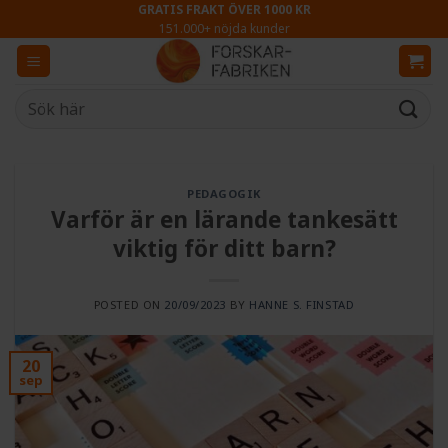
Skip
GRATIS FRAKT ÖVER 1000 KR
151.000+ nöjda kunder
to
content
Sök
efter:
PEDAGOGIK
Varför är en lärande tankesätt
viktig för ditt barn?
POSTED ON
20/09/2023
BY
HANNE S. FINSTAD
20
sep