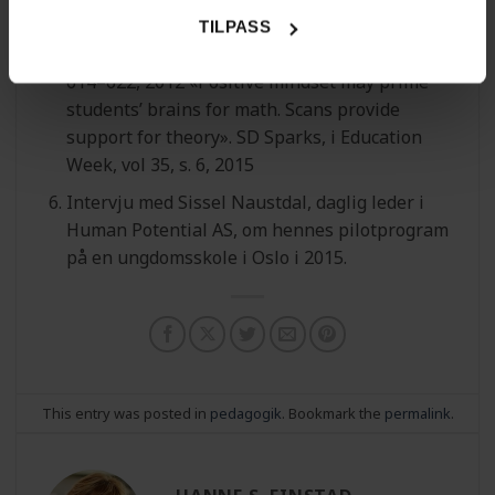
willpower».
TILPASS
C.S. Dweck, i American Psychologist, vol 67, s.
614–622, 2012 «Positive mindset may prime
students’ brains for math. Scans provide
support for theory». SD Sparks, i Education
Week, vol 35, s. 6, 2015
Intervju med Sissel Naustdal, daglig leder i
Human Potential AS, om hennes pilotprogram
på en ungdomsskole i Oslo i 2015.
This entry was posted in
pedagogik
. Bookmark the
permalink
.