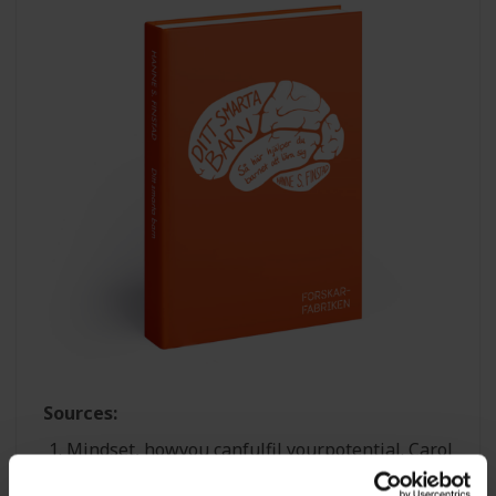
Sources:
Mindset, howyou canfulfil yourpotential. Carol
S. Dweck, Ro- binson 2006 «Implicit theories