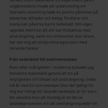
särskilt inom matematik. Ett experiment på en
ungdomsskola visade att undervisning om
hjärnans utveckling hade en positiv påverkan på
elevernas attityder och betyg. Föräldrar och
vuxna kan påverka barns tankesätt. Min egen
uppväxt med tron att allt kan förbättras med
ansträngning, samt min erfarenhet som lärare,
har lett mig att stödja mina egna barn med
liknande tankar.
Från nedstämd till matteentusiast
Även efter svårigheter i studierna lyckades jag
bemästra matematik genom att tro på
möjligheten till tillväxt och ansträngning. Under
två år med Siv som exempel blev det tydligt för
mig hur viktigt ett lärande tankesätt är för barn.
Att utveckla tron att misstag är en del av
lärandeprocessen och att ansträngning leder till