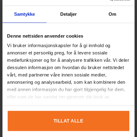
of intelligence predict achievement across and
adolescent transition: A longitudinal study
Samtykke
Detaljer
Om
and inter- vention».
L.S. Balckwell et al., i Child Development, vol
78, s. 247–263, 2007 «Can everyone become
Denne nettsiden anvender cookies
highly intelligent? Cultural differences in and
Vi bruker informasjonskapsler for å gi innhold og
societal consequences of beliefs about the
annonser et personlig preg, for å levere sosiale
universal potential for intelligence».
mediefunksjoner og for å analysere trafikken vår. Vi deler
dessuten informasjon om hvordan du bruker nettstedet
A. Rattan et al., i Journal of Person- ality and
vårt, med partnerne våre innen sosiale medier,
Social Psychology, vol 103, s. 787–803, 2012
annonsering og analysearbeid, som kan kombinere den
«Mind your errors: Evidence for a neural
med annen informasjon du har gjort tilgjengelig for dem,
mechanism linking growth mind-set to
eller som de har samlet inn gjennom din bruk av
adaptive posterror adjustments».
tjenestene deres.
J.S. Mos- er et al., i Psychological Science, vol
22, s. 1484–1489, 2015 «Mindsets and human
TILLAT ALLE
nature: Promoting change in the Middle East,
the schoolyard, the racial divide and