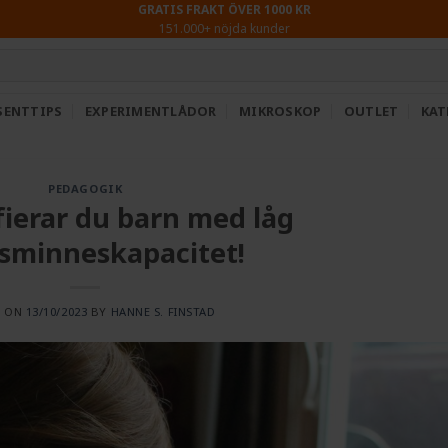
GRATIS FRAKT ÖVER 1000 KR
151.000+ nöjda kunder
SENTTIPS
EXPERIMENTLÅDOR
MIKROSKOP
OUTLET
KAT
PEDAGOGIK
fierar du barn med låg
sminneskapacitet!
D ON
13/10/2023
BY
HANNE S. FINSTAD