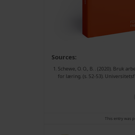
Sources:
Schewe, O. O., B. . (2020). Bruk a
for læring. (s. 52-53). Universitets
This entry was 