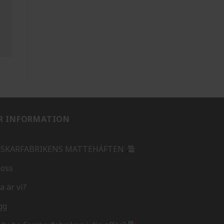
R INFORMATION
RSKARFABRIKENS MATTEHÄFTEN
oss
a är vi?
gg