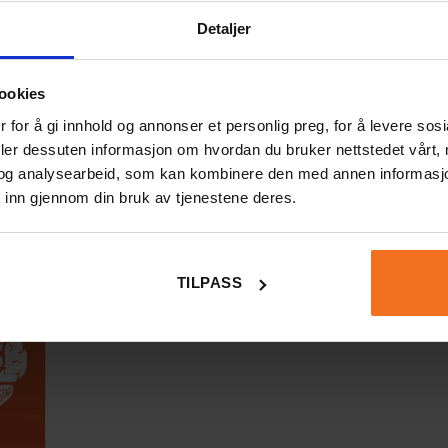
ör att hjälpa våra barn. I boken ‘
Ditt smarta barn
‘ berättar
Detaljer
utvecklas, och om vilka åtgärder du kan vidta för att
sätt. Då kommer barnet att få den bästa möjliga grundvalen
ookies
äkna – men också för att utveckla sin kreativitet, få god
 for å gi innhold og annonser et personlig preg, for å levere sos
 och vila. Du får många praktiska tips och övningar som
deler dessuten informasjon om hvordan du bruker nettstedet vårt,
e en känsla av framgång.
og analysearbeid, som kan kombinere den med annen informasjon d
 inn gjennom din bruk av tjenestene deres.
TILPASS