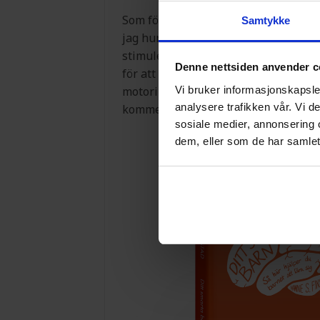
Som föräldrar vill vi göra vad vi kan f
Samtykke
jag hur barnens hjärna fungerar och 
stimulera ditt barns hjärna på rätt 
Denne nettsiden anvender c
för att lära sig att läsa, skriva och r
Vi bruker informasjonskapsler
motorik och – inte minst – koppla av
analysere trafikken vår. Vi 
kommer att skapa lust att lära och g
sosiale medier, annonsering 
dem, eller som de har samlet