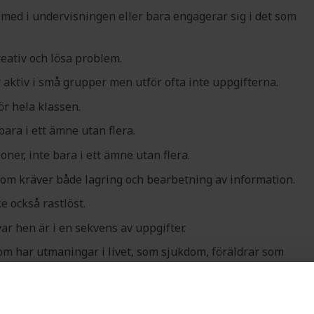
r med i undervisningen eller bara engagerar sig i det som
eativ och lösa problem.
r aktiv i små grupper men utför ofta inte uppgifterna.
ör hela klassen.
bara i ett ämne utan flera.
ioner, inte bara i ett ämne utan flera.
som kräver både lagring och bearbetning av information.
e också rastlöst.
var hen är i en sekvens av uppgifter.
 har utmaningar i livet, som sjukdom, föräldrar som
påfrestningar minskar arbetsminneskapaciteten.
esätt