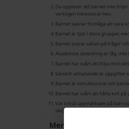
Du upplever att barnet inte följe
verkligen intresserar hen.
Barnet saknar förmåga att vara kr
Barnet är tyst i stora grupper, me
Barnet svarar sällan på frågor inf
Akademisk utveckling är låg, inte 
Barnet har svårt att följa instrukt
Särskilt utmanande är uppgifter 
Barnet är ostrukturerat och kansk
Barnet har svårt att hålla koll på 
Var också uppmärksam på barn som
skiljer sig och liknande. Sådana 
Mer om lärande tank