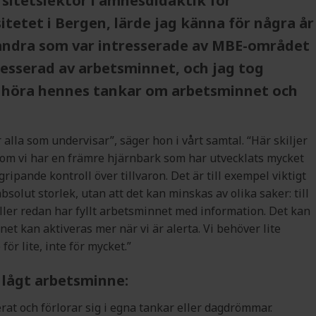
sitetslektor i ämnesdidaktik för
tetet i Bergen, lärde jag känna för några år
 andra som var intresserade av MBE-området
tresserad av arbetsminnet, och jag tog
 höra hennes tankar om arbetsminnet och
alla som undervisar”, säger hon i vårt samtal. “Här skiljer
ersom vi har en främre hjärnbark som har utvecklats mycket
ripande kontroll över tillvaron. Det är till exempel viktigt
bsolut storlek, utan att det kan minskas av olika saker: till
ller redan har fyllt arbetsminnet med information. Det kan
net kan aktiveras mer när vi är alerta. Vi behöver lite
för lite, inte för mycket.”
lågt arbetsminne:
erat och förlorar sig i egna tankar eller dagdrömmar.