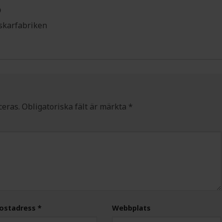
D
skarfabriken
ceras.
Obligatoriska fält är märkta
*
postadress
*
Webbplats