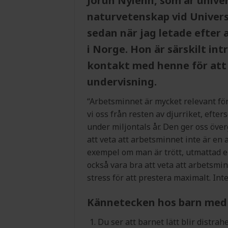
Jorun Nyléhn, som är univer
naturvetenskap vid Universi
sedan när jag letade efter
i Norge. Hon är särskilt in
kontakt med henne för att
undervisning.
“Arbetsminnet är mycket relevant för 
vi oss från resten av djurriket, eft
under miljontals år. Den ger oss överg
att veta att arbetsminnet inte är en a
exempel om man är trött, utmattad e
också vara bra att veta att arbetsmin
stress för att prestera maximalt. Inte 
Kännetecken hos barn med 
Du ser att barnet lätt blir distrah