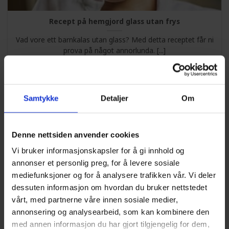
Recept på hemgjord glass utan frys
Vad vore ett barnkalas utan glass? Med detta receptet får ni
prova på något annorlunda. [...]
Samtykke
Detaljer
Om
26
feb
Denne nettsiden anvender cookies
Vi bruker informasjonskapsler for å gi innhold og
annonser et personlig preg, for å levere sosiale
mediefunksjoner og for å analysere trafikken vår. Vi deler
dessuten informasjon om hvordan du bruker nettstedet
vårt, med partnerne våre innen sosiale medier,
SUPERSTORA SÅPBUBBLOR
annonsering og analysearbeid, som kan kombinere den
med annen informasjon du har gjort tilgjengelig for dem,