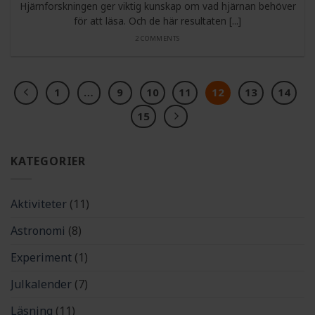
Hjärnforskningen ger viktig kunskap om vad hjärnan behöver
för att läsa. Och de här resultaten [...]
2 COMMENTS
1
…
9
10
11
12
13
14
15
KATEGORIER
Aktiviteter
(11)
Astronomi
(8)
Experiment
(1)
Julkalender
(7)
Läsning
(11)