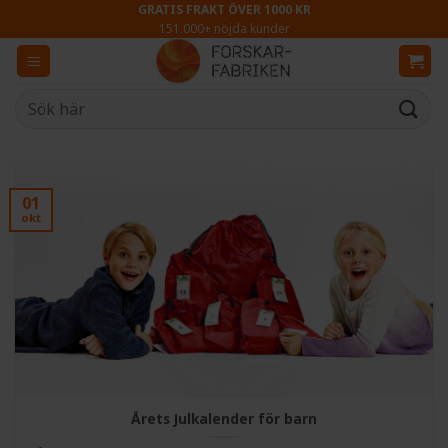
Skip
GRATIS FRAKT ÖVER 1000 KR
151.000+ nöjda kunder
to
content
Sök
efter:
01
okt
Årets Julkalender för barn