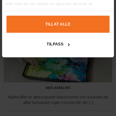
Att göra såpbubblor på ett barnkalas är alltid en succe. Här
eller som de har samlet inn gjennom din bruk av
kommer det bästa receptet [...]
tjenestene deres.
TILLAT ALLE
26
feb
TILPASS
MJÖLKMÅLERI
Mjölkmåleri är alltid populärt bland barnen och resultatet blir
alltid fantastiskt! Inget mönster blir det [...]