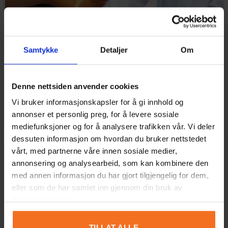
Samtykke
Detaljer
Om
Denne nettsiden anvender cookies
Vi bruker informasjonskapsler for å gi innhold og
SLAJM AV MAJSMJÖL
VI UTFORSKAR
annonser et personlig preg, for å levere sosiale
RÖDKÅLSSAFT
mediefunksjoner og for å analysere trafikken vår. Vi deler
dessuten informasjon om hvordan du bruker nettstedet
vårt, med partnerne våre innen sosiale medier,
annonsering og analysearbeid, som kan kombinere den
med annen informasjon du har gjort tilgjengelig for dem,
eller som de har samlet inn gjennom din bruk av
tjenestene deres.
TILLAT ALLE