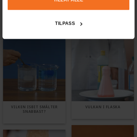
KEMISK
BALLONGUPPBLÅSNING
SÅ HÄR GÖR DU BADBOMBER
TILPASS
VILKEN ISBIT SMÄLTER
VULKAN I FLASKA
SNABBAST?