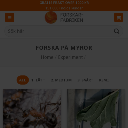
Skip
GRATIS FRAKT ÖVER 1000 KR
151.000+ nöjda kunder
to
content
Sök
efter:
FORSKA PÅ MYROR
Home
/
Experiment
/
ALL
1. LÄTT
2. MEDIUM
3. SVÅRT
KEMI