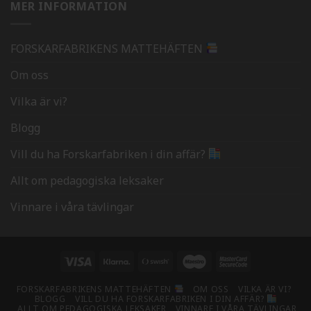
MER INFORMATION
FORSKARFABRIKENS MATTEHÄFTEN
Om oss
Vilka är vi?
Blogg
Vill du ha Forskarfabriken i din affär?
Allt om pedagogiska leksaker
Vinnare i våra tävlingar
Visa
Klarna
Swish
Maestro
MasterCard
(SE)
2
FORSKARFABRIKENS MATTEHÄFTEN
OM OSS
VILKA ÄR VI?
BLOGG
VILL DU HA FORSKARFABRIKEN I DIN AFFÄR?
ALLT OM PEDAGOGISKA LEKSAKER
VINNARE I VÅRA TÄVLINGAR